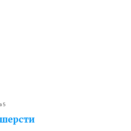
а 5
 шерсти