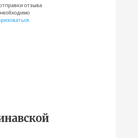
 отправки отзыва
 необходимо
оризоваться
.
динавской