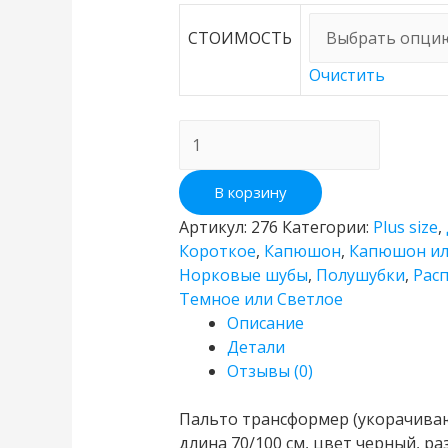
СТОИМОСТЬ
Очистить
Количество
Пальто
трансформер
В корзину
(укорачиваются
низ
Артикул:
276
Категории:
Plus size
,
и
Короткое
,
Капюшон
,
Капюшон ил
рукава)
Норковые шубы
,
Полушубки
,
Рас
с
Темное или Светлое
капюшоном
Описание
Детали
Отзывы (0)
Пальто трансформер (укорачиваю
длина 70/100 см, цвет черный, ра