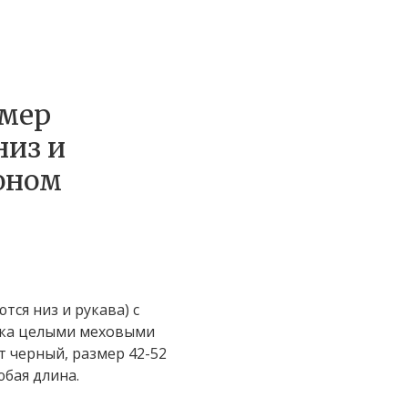
рмер
низ и
оном
ся низ и рукава) с
дка целыми меховыми
т черный, размер 42-52
юбая длина.