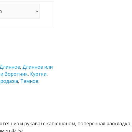
Длинное
,
Длинное или
и Воротник
,
Куртки
,
продажа
,
Темное
,
тся низ и рукава) с капюшоном, поперечная раскладк
змер 42-52