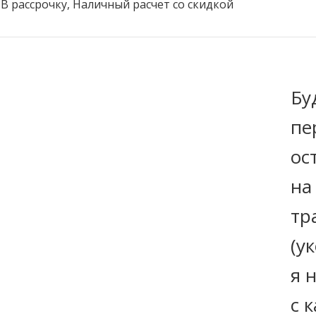
В рассрочку, Наличный расчет со скидкой
Бу
пе
ос
на
тр
(у
я 
с 