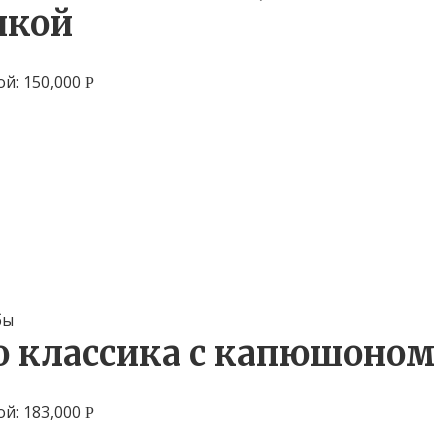
чкой
ой:
150,000
Р
бы
о классика с капюшоном
ой:
183,000
Р