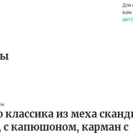
Для
вам
авт
ры
бы
о классика из меха скан
, с капюшоном, карман с