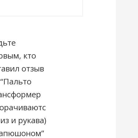
дьте
рвым, кто
тавил отзыв
 “Пальто
ансформер
корачиваютс
низ и рукава)
капюшоном”